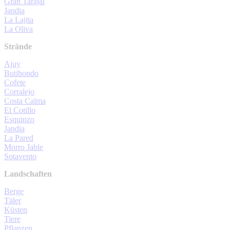
Gran Tarajal
Jandia
La Lajita
La Oliva
Strände
Ajuy
Butihondo
Cofete
Corralejo
Costa Calma
El Cotillo
Esquinzo
Jandia
La Pared
Morro Jable
Sotavento
Landschaften
Berge
Täler
Küsten
Tiere
Pflanzen