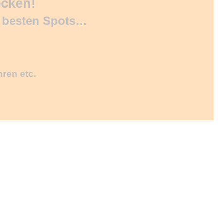
ecken!
d besten Spots…
hren etc.