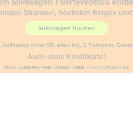
em Mietwagen Fuerteventura entd
önsten Stränden, höchsten Bergen un
Mietwagen buchen
l. Vollkasko ohne SB, allen km, 2. Fahrer/in, Gebü
Auch ohne Kreditkarte!
DIESE WERBUNG FUNKTIONIERT OHNE TRACKING/COOKIES.