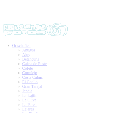
Ortschaften
Antigua
Ajuy
Betancuria
Caleta de Fuste
Cofete
Corralejo
Costa Calma
El Cotillo
Gran Tarajal
Jandia
La Lajita
La Oliva
La Pared
Lajares