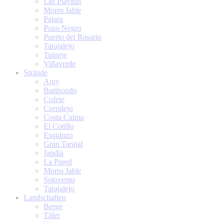
Las Playitas
Morro Jable
Pajara
Pozo Negro
Puerto del Rosario
Tarajalejo
Tuineje
Villaverde
Strände
Ajuy
Butihondo
Cofete
Corralejo
Costa Calma
El Cotillo
Esquinzo
Gran Tarajal
Jandia
La Pared
Morro Jable
Sotavento
Tarajalejo
Landschaften
Berge
Täler