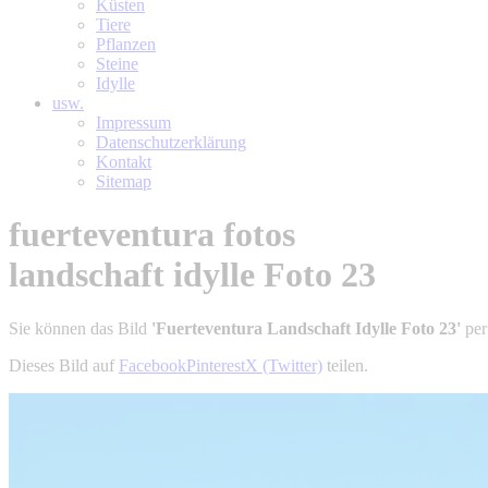
Küsten
Tiere
Pflanzen
Steine
Idylle
usw.
Impressum
Datenschutzerklärung
Kontakt
Sitemap
fuerteventura fotos
landschaft idylle Foto 23
Sie können das Bild
'Fuerteventura Landschaft Idylle Foto 23'
per
Dieses Bild auf
Facebook
Pinterest
X (Twitter)
teilen.