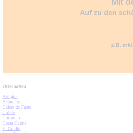
Mit d
Auf zu den sch
z.B. ink
Ortschaften
Antigua
Betancuria
Caleta de Fuste
Cofete
Corralejo
Costa Calma
El Cotillo