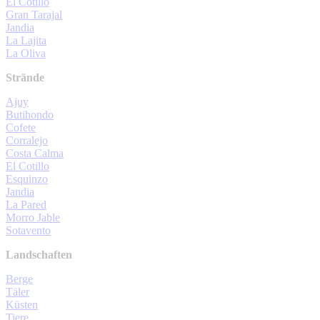
El Cotillo
Gran Tarajal
Jandia
La Lajita
La Oliva
Strände
Ajuy
Butihondo
Cofete
Corralejo
Costa Calma
El Cotillo
Esquinzo
Jandia
La Pared
Morro Jable
Sotavento
Landschaften
Berge
Täler
Küsten
Tiere