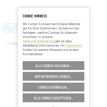
COOKIE HINWEIS
COOKIE HINWEIS
Wir nutzen Cookies damit diese Website
Essentielle Cookies
gut für Dich funktioniert. Du kannst hier
festlegen, welche Cookies du zulassen
Analyse Cookies
möchtest. In unserer
Datenschutzerklärung
gibt es dazu
Ortschaften
detaillierte Informationen. Im
Impressum
Advertising Cookies
Antigua
findest du weitere Hinweise und unsere
Ajuy
Kontaktdaten.
Betancuria
EINSTELLUNGEN SPEICHERN…
Caleta de Fuste
Cofete
ALLE COOKIES ABLEHNEN…
Corralejo
ABBRECHEN…
Costa Calma
NUR NOTWENDIGE COOKIES…
El Cotillo
Gran Tarajal
Jandia
COOKIES AUSWÄHLEN…
La Lajita
La Oliva
ALLE COOKIES AKZEPTIEREN…
La Pared
Lajares