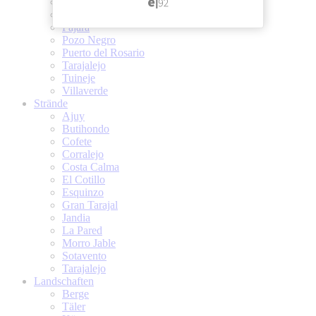
Las Playitas
Morro Jable
Pajara
Pozo Negro
Puerto del Rosario
Tarajalejo
Tuineje
Villaverde
Strände
Ajuy
Butihondo
Cofete
Corralejo
Costa Calma
El Cotillo
Esquinzo
Gran Tarajal
Jandia
La Pared
Morro Jable
Sotavento
Tarajalejo
Landschaften
Berge
Täler