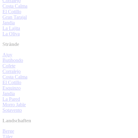
Corralejo
Costa Calma
El Cotillo
Gran Tarajal
Jandia
La Lajita
La Oliva
Strände
Ajuy
Butihondo
Cofete
Corralejo
Costa Calma
El Cotillo
Esquinzo
Jandia
La Pared
Morro Jable
Sotavento
Landschaften
Berge
Täler