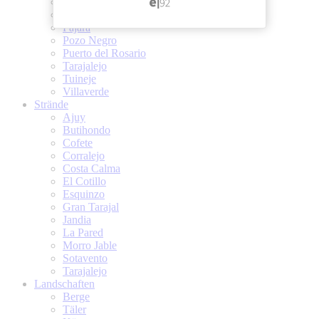
Las Playitas
Morro Jable
Pajara
Pozo Negro
Puerto del Rosario
Tarajalejo
Tuineje
Villaverde
Strände
Ajuy
Butihondo
Cofete
Corralejo
Costa Calma
El Cotillo
Esquinzo
Gran Tarajal
Jandia
La Pared
Morro Jable
Sotavento
Tarajalejo
Landschaften
Berge
Täler