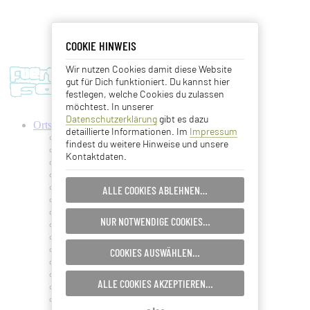
COOKIE HINWEIS
COOKIE HINWEIS
Wir nutzen Cookies damit diese Website
Essentielle Cookies
gut für Dich funktioniert. Du kannst hier
festlegen, welche Cookies du zulassen
Analyse Cookies
möchtest. In unserer
Datenschutzerklärung
gibt es dazu
Ortschaften
detaillierte Informationen. Im
Impressum
Advertising Cookies
Antigua
findest du weitere Hinweise und unsere
Ajuy
Kontaktdaten.
Betancuria
EINSTELLUNGEN SPEICHERN…
Caleta de Fuste
Cofete
ALLE COOKIES ABLEHNEN…
Corralejo
ABBRECHEN…
Costa Calma
NUR NOTWENDIGE COOKIES…
El Cotillo
Gran Tarajal
Jandia
COOKIES AUSWÄHLEN…
La Lajita
La Oliva
ALLE COOKIES AKZEPTIEREN…
La Pared
Lajares