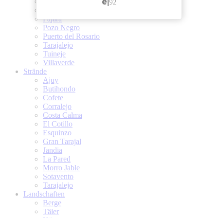
Las Playitas
Morro Jable
Pajara
Pozo Negro
Puerto del Rosario
Tarajalejo
Tuineje
Villaverde
Strände
Ajuy
Butihondo
Cofete
Corralejo
Costa Calma
El Cotillo
Esquinzo
Gran Tarajal
Jandia
La Pared
Morro Jable
Sotavento
Tarajalejo
Landschaften
Berge
Täler