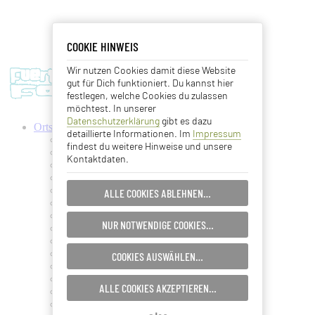
COOKIE HINWEIS
COOKIE HINWEIS
Wir nutzen Cookies damit diese Website
Essentielle Cookies
gut für Dich funktioniert. Du kannst hier
festlegen, welche Cookies du zulassen
Analyse Cookies
möchtest. In unserer
Datenschutzerklärung
gibt es dazu
Ortschaften
detaillierte Informationen. Im
Impressum
Advertising Cookies
Antigua
findest du weitere Hinweise und unsere
Ajuy
Kontaktdaten.
Betancuria
EINSTELLUNGEN SPEICHERN…
Caleta de Fuste
Cofete
ALLE COOKIES ABLEHNEN…
Corralejo
ABBRECHEN…
Costa Calma
NUR NOTWENDIGE COOKIES…
El Cotillo
Gran Tarajal
Jandia
COOKIES AUSWÄHLEN…
La Lajita
La Oliva
ALLE COOKIES AKZEPTIEREN…
La Pared
Lajares