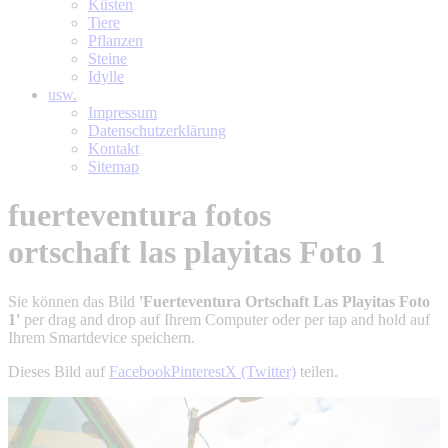
Küsten
Tiere
Pflanzen
Steine
Idylle
usw.
Impressum
Datenschutzerklärung
Kontakt
Sitemap
fuerteventura fotos
ortschaft las playitas Foto 1
Sie können das Bild
'Fuerteventura Ortschaft Las Playitas Foto
1'
per drag and drop auf Ihrem Computer oder per tap and hold auf
Ihrem Smartdevice speichern.
Dieses Bild auf
Facebook
Pinterest
X (Twitter)
teilen.