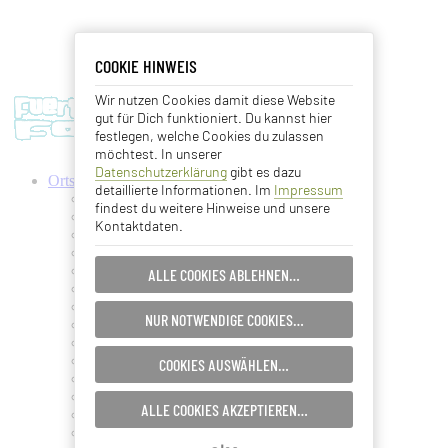
COOKIE HINWEIS
COOKIE HINWEIS
Wir nutzen Cookies damit diese Website
Essentielle Cookies
gut für Dich funktioniert. Du kannst hier
festlegen, welche Cookies du zulassen
Analyse Cookies
möchtest. In unserer
Datenschutzerklärung
gibt es dazu
Ortschaften
detaillierte Informationen. Im
Impressum
Advertising Cookies
Antigua
findest du weitere Hinweise und unsere
Ajuy
Kontaktdaten.
Betancuria
EINSTELLUNGEN SPEICHERN…
Caleta de Fuste
Cofete
ALLE COOKIES ABLEHNEN…
Corralejo
ABBRECHEN…
Costa Calma
NUR NOTWENDIGE COOKIES…
El Cotillo
Gran Tarajal
Jandia
COOKIES AUSWÄHLEN…
La Lajita
La Oliva
ALLE COOKIES AKZEPTIEREN…
La Pared
Lajares