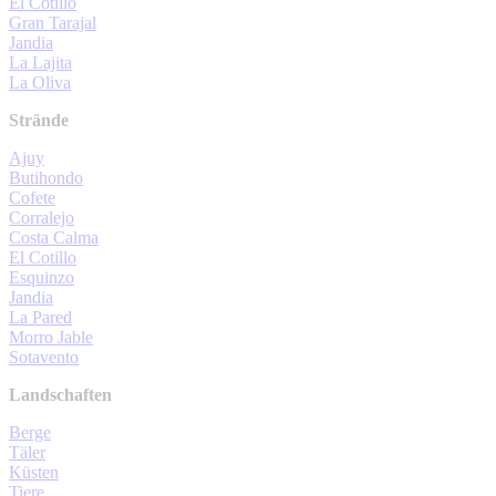
El Cotillo
Gran Tarajal
Jandia
La Lajita
La Oliva
Strände
Ajuy
Butihondo
Cofete
Corralejo
Costa Calma
El Cotillo
Esquinzo
Jandia
La Pared
Morro Jable
Sotavento
Landschaften
Berge
Täler
Küsten
Tiere