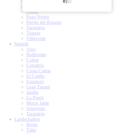
Las Playitas
Morro Jable
Pajara
Pozo Negro
Puerto del Rosario
Tarajalejo
Tuineje
Villaverde
Strände
Ajuy
Butihondo
Cofete
Corralejo
Costa Calma
El Cotillo
Esquinzo
Gran Tarajal
Jandia
La Pared
Morro Jable
Sotavento
Tarajalejo
Landschaften
Berge
Täler