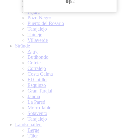
Las Playitas
Morro Jable
Pajara
Pozo Negro
Puerto del Rosario
Tarajalejo
Tuineje
Villaverde
Strände
Ajuy
Butihondo
Cofete
Corralejo
Costa Calma
El Cotillo
Esquinzo
Gran Tarajal
Jandia
La Pared
Morro Jable
Sotavento
Tarajalejo
Landschaften
Berge
Täler