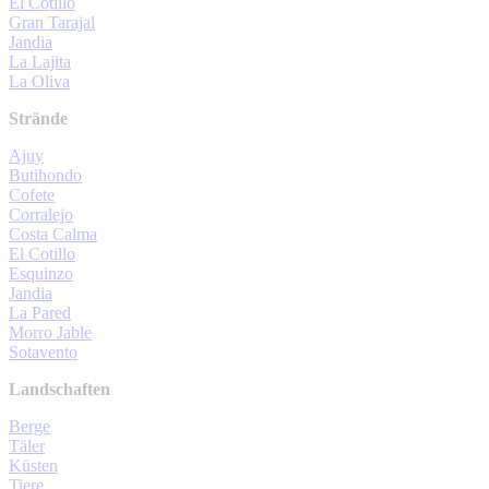
El Cotillo
Gran Tarajal
Jandia
La Lajita
La Oliva
Strände
Ajuy
Butihondo
Cofete
Corralejo
Costa Calma
El Cotillo
Esquinzo
Jandia
La Pared
Morro Jable
Sotavento
Landschaften
Berge
Täler
Küsten
Tiere