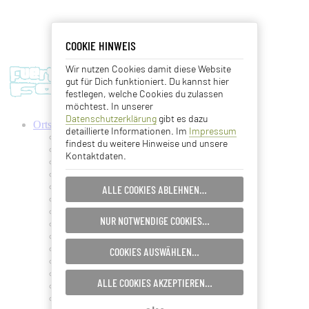
COOKIE HINWEIS
COOKIE HINWEIS
Wir nutzen Cookies damit diese Website
Essentielle Cookies
gut für Dich funktioniert. Du kannst hier
festlegen, welche Cookies du zulassen
Analyse Cookies
möchtest. In unserer
Datenschutzerklärung
gibt es dazu
Ortschaften
detaillierte Informationen. Im
Impressum
Advertising Cookies
Antigua
findest du weitere Hinweise und unsere
Ajuy
Kontaktdaten.
Betancuria
EINSTELLUNGEN SPEICHERN…
Caleta de Fuste
Cofete
ALLE COOKIES ABLEHNEN…
Corralejo
ABBRECHEN…
Costa Calma
NUR NOTWENDIGE COOKIES…
El Cotillo
Gran Tarajal
Jandia
COOKIES AUSWÄHLEN…
La Lajita
La Oliva
ALLE COOKIES AKZEPTIEREN…
La Pared
Lajares