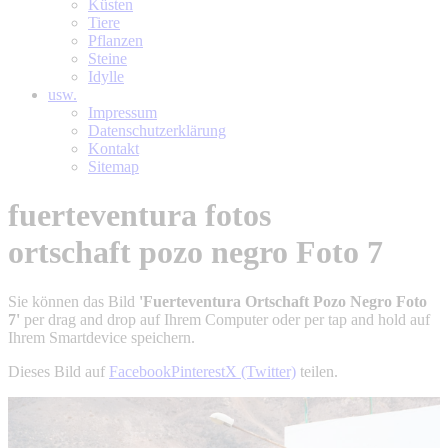
Küsten
Tiere
Pflanzen
Steine
Idylle
usw.
Impressum
Datenschutzerklärung
Kontakt
Sitemap
fuerteventura fotos
ortschaft pozo negro Foto 7
Sie können das Bild
'Fuerteventura Ortschaft Pozo Negro Foto
7'
per drag and drop auf Ihrem Computer oder per tap and hold auf
Ihrem Smartdevice speichern.
Dieses Bild auf
Facebook
Pinterest
X (Twitter)
teilen.