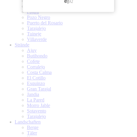
Las Playitas
Morro Jable
Pajara
Pozo Negro
Puerto del Rosario
Tarajalejo
Tuineje
Villaverde
Strände
Ajuy
Butihondo
Cofete
Corralejo
Costa Calma
El Cotillo
Esquinzo
Gran Tarajal
Jandia
La Pared
Morro Jable
Sotavento
Tarajalejo
Landschaften
Berge
Täler