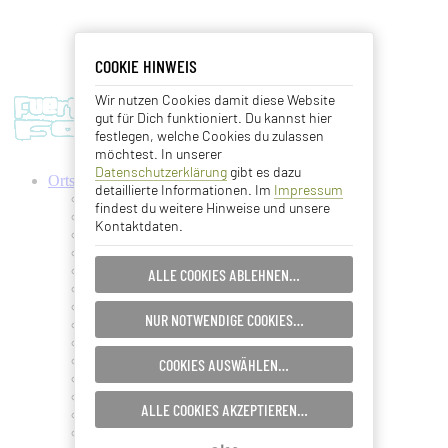
COOKIE HINWEIS
COOKIE HINWEIS
Wir nutzen Cookies damit diese Website
Essentielle Cookies
gut für Dich funktioniert. Du kannst hier
festlegen, welche Cookies du zulassen
Analyse Cookies
möchtest. In unserer
Datenschutzerklärung
gibt es dazu
Ortschaften
detaillierte Informationen. Im
Impressum
Advertising Cookies
Antigua
findest du weitere Hinweise und unsere
Ajuy
Kontaktdaten.
Betancuria
EINSTELLUNGEN SPEICHERN…
Caleta de Fuste
Cofete
ALLE COOKIES ABLEHNEN…
Corralejo
ABBRECHEN…
Costa Calma
NUR NOTWENDIGE COOKIES…
El Cotillo
Gran Tarajal
Jandia
COOKIES AUSWÄHLEN…
La Lajita
La Oliva
ALLE COOKIES AKZEPTIEREN…
La Pared
Lajares