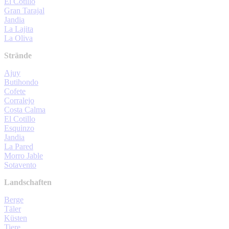
El Cotillo
Gran Tarajal
Jandia
La Lajita
La Oliva
Strände
Ajuy
Butihondo
Cofete
Corralejo
Costa Calma
El Cotillo
Esquinzo
Jandia
La Pared
Morro Jable
Sotavento
Landschaften
Berge
Täler
Küsten
Tiere