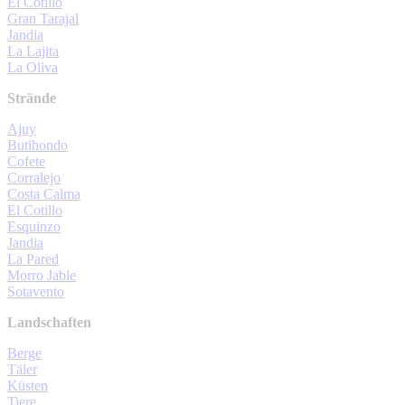
El Cotillo
Gran Tarajal
Jandia
La Lajita
La Oliva
Strände
Ajuy
Butihondo
Cofete
Corralejo
Costa Calma
El Cotillo
Esquinzo
Jandia
La Pared
Morro Jable
Sotavento
Landschaften
Berge
Täler
Küsten
Tiere