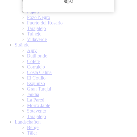
Las Playitas
Morro Jable
Pajara
Pozo Negro
Puerto del Rosario
Tarajalejo
Tuineje
Villaverde
Strände
Ajuy
Butihondo
Cofete
Corralejo
Costa Calma
El Cotillo
Esquinzo
Gran Tarajal
Jandia
La Pared
Morro Jable
Sotavento
Tarajalejo
Landschaften
Berge
Täler