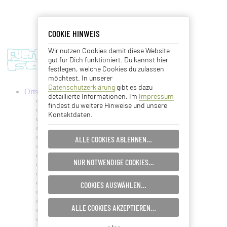
COOKIE HINWEIS
COOKIE HINWEIS
Wir nutzen Cookies damit diese Website
Essentielle Cookies
gut für Dich funktioniert. Du kannst hier
festlegen, welche Cookies du zulassen
Analyse Cookies
möchtest. In unserer
Datenschutzerklärung
gibt es dazu
Ortschaften
detaillierte Informationen. Im
Impressum
Advertising Cookies
Antigua
findest du weitere Hinweise und unsere
Ajuy
Kontaktdaten.
Betancuria
EINSTELLUNGEN SPEICHERN…
Caleta de Fuste
Cofete
ALLE COOKIES ABLEHNEN…
Corralejo
ABBRECHEN…
Costa Calma
NUR NOTWENDIGE COOKIES…
El Cotillo
Gran Tarajal
Jandia
COOKIES AUSWÄHLEN…
La Lajita
La Oliva
ALLE COOKIES AKZEPTIEREN…
La Pared
Lajares