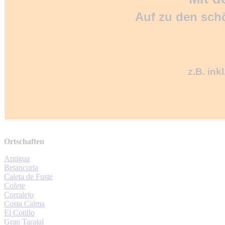
Auf zu den sch
z.B. ink
Ortschaften
Antigua
Betancuria
Caleta de Fuste
Cofete
Corralejo
Costa Calma
El Cotillo
Gran Tarajal