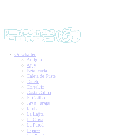
Ortschaften
Antigua
Ajuy
Betancuria
Caleta de Fuste
Cofete
Corralejo
Costa Calma
El Cotillo
Gran Tarajal
Jandia
La Lajita
La Oliva
La Pared
Lajares