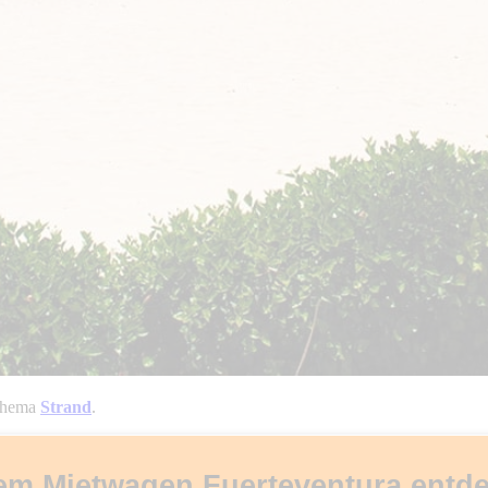
 Thema
Strand
.
em Mietwagen Fuerteventura entd