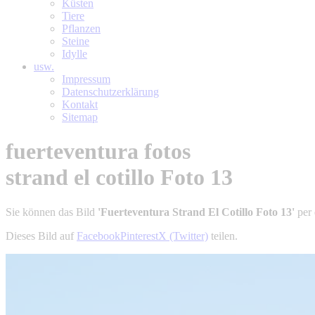
Küsten
Tiere
Pflanzen
Steine
Idylle
usw.
Impressum
Datenschutzerklärung
Kontakt
Sitemap
fuerteventura fotos
strand el cotillo Foto 13
Sie können das Bild
'Fuerteventura Strand El Cotillo Foto 13'
per 
Dieses Bild auf
Facebook
Pinterest
X (Twitter)
teilen.