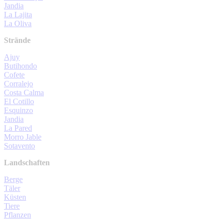
Jandia
La Lajita
La Oliva
Strände
Ajuy
Butihondo
Cofete
Corralejo
Costa Calma
El Cotillo
Esquinzo
Jandia
La Pared
Morro Jable
Sotavento
Landschaften
Berge
Täler
Küsten
Tiere
Pflanzen