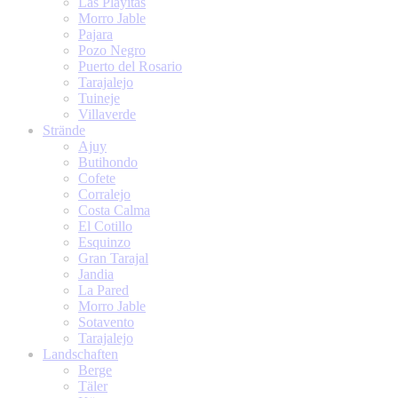
Las Playitas
Morro Jable
Pajara
Pozo Negro
Puerto del Rosario
Tarajalejo
Tuineje
Villaverde
Strände
Ajuy
Butihondo
Cofete
Corralejo
Costa Calma
El Cotillo
Esquinzo
Gran Tarajal
Jandia
La Pared
Morro Jable
Sotavento
Tarajalejo
Landschaften
Berge
Täler