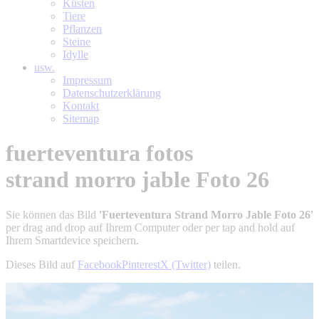
Küsten
Tiere
Pflanzen
Steine
Idylle
usw.
Impressum
Datenschutzerklärung
Kontakt
Sitemap
fuerteventura fotos
strand morro jable Foto 26
Sie können das Bild
'Fuerteventura Strand Morro Jable Foto 26'
per drag and drop auf Ihrem Computer oder per tap and hold auf
Ihrem Smartdevice speichern.
Dieses Bild auf
Facebook
Pinterest
X (Twitter)
teilen.