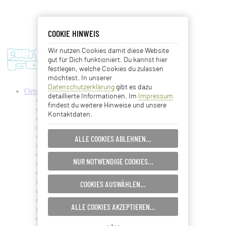
COOKIE HINWEIS
COOKIE HINWEIS
Wir nutzen Cookies damit diese Website
Essentielle Cookies
gut für Dich funktioniert. Du kannst hier
festlegen, welche Cookies du zulassen
Analyse Cookies
möchtest. In unserer
Datenschutzerklärung
gibt es dazu
Ortschaften
detaillierte Informationen. Im
Impressum
Advertising Cookies
Antigua
findest du weitere Hinweise und unsere
Ajuy
Kontaktdaten.
Betancuria
EINSTELLUNGEN SPEICHERN…
Caleta de Fuste
Cofete
ALLE COOKIES ABLEHNEN…
Corralejo
ABBRECHEN…
Costa Calma
NUR NOTWENDIGE COOKIES…
El Cotillo
Gran Tarajal
Jandia
COOKIES AUSWÄHLEN…
La Lajita
La Oliva
ALLE COOKIES AKZEPTIEREN…
La Pared
Lajares