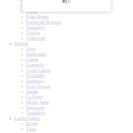
Las Playitas
Morro Jable
Pajara
Pozo Negro
Puerto del Rosario
Tarajalejo
Tuineje
Villaverde
Strände
Ajuy
Butihondo
Cofete
Corralejo
Costa Calma
El Cotillo
Esquinzo
Gran Tarajal
Jandia
La Pared
Morro Jable
Sotavento
Tarajalejo
Landschaften
Berge
Täler