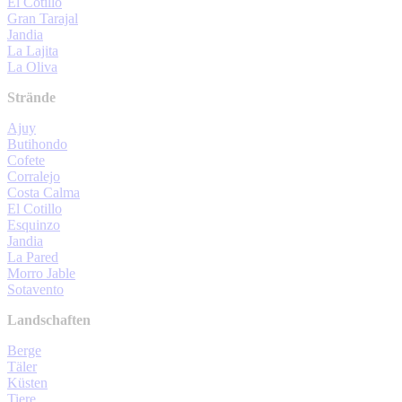
El Cotillo
Gran Tarajal
Jandia
La Lajita
La Oliva
Strände
Ajuy
Butihondo
Cofete
Corralejo
Costa Calma
El Cotillo
Esquinzo
Jandia
La Pared
Morro Jable
Sotavento
Landschaften
Berge
Täler
Küsten
Tiere